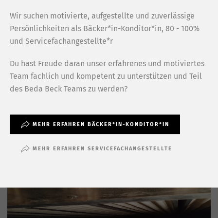
Wir suchen motivierte, aufgestellte und zuverlässige
Persönlichkeiten als Bäcker*in-Konditor*in, 80 - 100%
und Servicefachangestellte*r
Zopf backen…
Du hast Freude daran unser erfahrenes und motiviertes
Team fachlich und kompetent zu unterstützen und Teil
des Beda Beck Teams zu werden?
…heisst es immer ab donnerstags, denn je
näher das Wochenende rückt, desto
beliebter wird unser Butterzopf.
MEHR ERFAHREN BÄCKER*IN-KONDITOR*IN
MEHR ERFAHREN SERVICEFACHANGESTELLTE