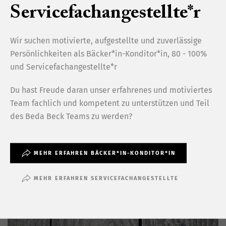
Servicefachangestellte*r
Wir suchen motivierte, aufgestellte und zuverlässige
Persönlichkeiten als Bäcker*in-Konditor*in, 80 - 100%
und Servicefachangestellte*r
Du hast Freude daran unser erfahrenes und motiviertes
Team fachlich und kompetent zu unterstützen und Teil
Mmmhh, die feinen Stückli gibt es auch in
des Beda Beck Teams zu werden?
einem Pack, 6 Stück zusammen. Passend für
den Nachmittagskaffee oder zum Dessert.
MEHR ERFAHREN BÄCKER*IN-KONDITOR*IN
MEHR ERFAHREN SERVICEFACHANGESTELLTE