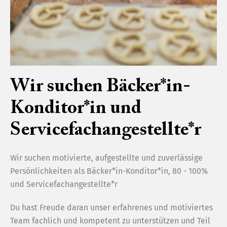
image=»3474″ img_size=»full»][/vc_column][/vc_row]
[vc_row][vc_column][vc_column_text]Mmmmh, mit
Schlagrahm, Meringues und ein bisschen Kirsch?
Wir bringen die feine Vermicelles in Törtchen unter, oder
zaubern auf Bestellung Vermicelles-Torten. Vielleicht
Wir suchen Bäcker*in-
etwas für ihr Weihnachtsfest?[/vc_column_text]
[/vc_column][/vc_row]
Konditor*in und
Servicefachangestellte*r
ZURÜCK
WEITER
Wir suchen motivierte, aufgestellte und zuverlässige
Persönlichkeiten als Bäcker*in-Konditor*in, 80 - 100%
BEDA
BECK
und Servicefachangestellte*r
Du hast Freude daran unser erfahrenes und motiviertes
HAUPTGESCHÄFT & PRODUKTION
Team fachlich und kompetent zu unterstützen und Teil