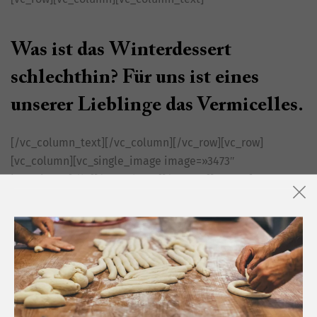
Was ist das Winterdessert
schlechthin? Für uns ist eines
unserer Lieblinge das Vermicelles.
[/vc_column_text][/vc_column][/vc_row][vc_row]
[vc_column][vc_single_image image=»3473″
img_size=»full»][/vc_column][/vc_row][vc_row]
[vc_column][vc_column_text]Es ist eine Schweizer
Spezialität aus Marronipüree. Die feinen tessiner Marroni
benötigen gar nicht viel Zucker, die sind so süss!
«Vermicelli» heisst auf italienisch „Würmchen“ und so
sollten die Vermicelles auch daher kommen, als viele
kleine Würmchen…[/vc_column_text][/vc_column]
[/vc_row][vc_row][vc_column][vc_single_image