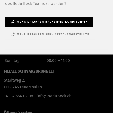
Diessenhoferstrasse 6,
des Beda Beck Teams zu werden?
CH-8254 Basadingen
+41 52 657 11 73
|
info@bedabeck.ch
MEHR ERFAHREN BÄCKER*IN-KONDITOR*IN
Öffnungszeiten
MEHR ERFAHREN SERVICEFACHANGESTELLTE
Montag – Freitag
05.30 – 18.30
Samstag
05.30 – 16.00
Sonntag
08.00 – 11.00
FILIALE SCHWARZBRÜNNELI
Stadtweg 2,
CH-8245 Feuerthalen
+41 52 654 02 08
|
info@bedabeck.ch
Öffnungszeiten