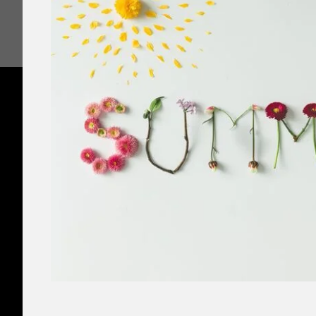
ZURÜCK
BEDA
BECK
HAUPTGESCHÄFT & PRODUKTION
FILIALE SC
Diessenhoferstrasse 6,
Stadtweg 2,
CH-8254 Basadingen
CH-8245 Feu
+41 52 657 11 73
+41 52 654 0
info@bedabeck.ch
info@bedab
Öffnungszeiten
Öffnungszei