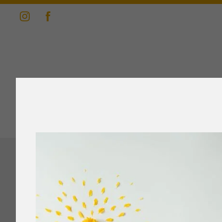
BEDA Beck
BEDA Kafi
Schinkengipfel mi
WRITTEN BY
ADMIN
ON
APRIL 30, 2019
.