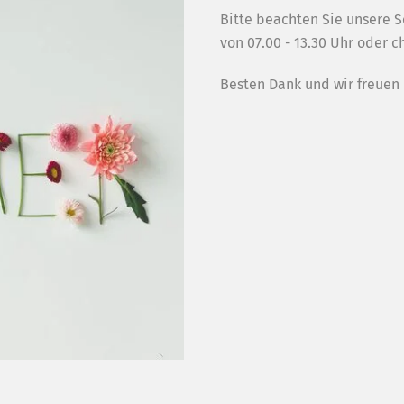
Bitte beachten Sie unsere 
von 07.00 - 13.30 Uhr oder 
Besten Dank und wir freuen 
BEDA
KAF
HWARZBRÜNNELI
BEDA KAFI
Diessenhoferstrasse 6,
erthalen
CH-8254 Basadingen
2 08
+41
052 657 10 33
eck.ch
info@bedabeck.ch
ten
Öffnungszeiten