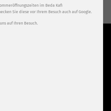
WEITER
Sommeröffnungszeiten im Beda Kafi
checken Sie diese vor Ihrem Besuch auch auf Google.
uns auf Ihren Besuch.
I
ANGEBOT
KONTAKT
BEDA BECK
KONTAKTFORMULAR
BEDA KAFI
ÖFFNUNGSZEITEN
ZMORGÄ
IMPRESSUM
BRUNCH
DATENSCHUTZ
ZMITTAG
ZWÜSCHETDRIN