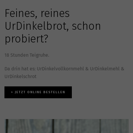
Feines, reines
UrDinkelbrot, schon
probiert?
18 Stunden Teigruhe.
Da drin hat es: UrDinkelvollkornmehl & UrDinkelmehl &
UrDinkelschrot
> JETZT ONLINE BESTELLEN