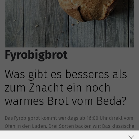
Fyrobigbrot
Was gibt es besseres als
zum Znacht ein noch
warmes Brot vom Beda?
Das Fyrobigbrot kommt werktags ab 16:00 Uhr direkt vom
Ofen in den Laden. Drei Sorten backen wir: Das klassische
Ruchweizenbrot, das Spelta UrDinkelbrot mit