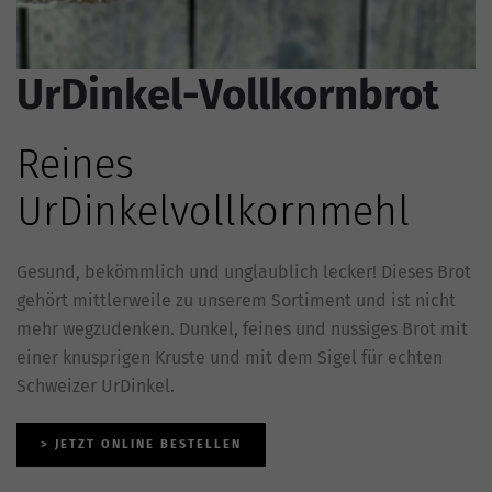
UrDinkel-Vollkornbrot
Reines
UrDinkelvollkornmehl
Gesund, bekömmlich und unglaublich lecker! Dieses Brot
gehört mittlerweile zu unserem Sortiment und ist nicht
mehr wegzudenken. Dunkel, feines und nussiges Brot mit
einer knusprigen Kruste und mit dem Sigel für echten
Schweizer UrDinkel.
> JETZT ONLINE BESTELLEN